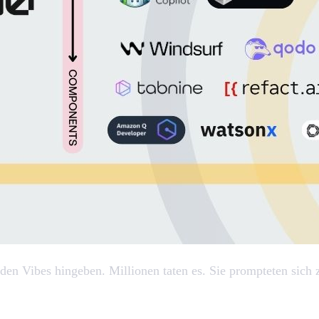
ch den Vibes hingeben. Millionen taten es. Sie prompteten si