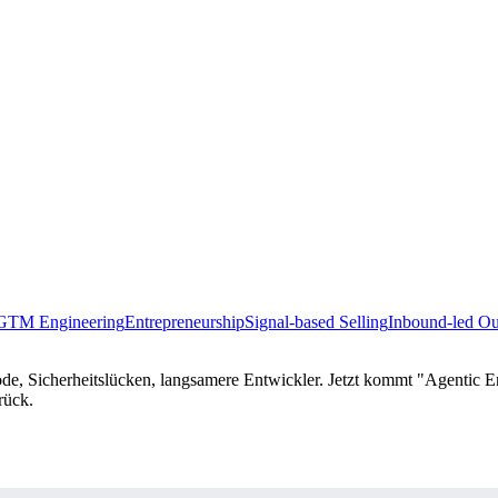
GTM Engineering
Entrepreneurship
Signal-based Selling
Inbound-led O
e, Sicherheitslücken, langsamere Entwickler. Jetzt kommt "Agentic En
rück.