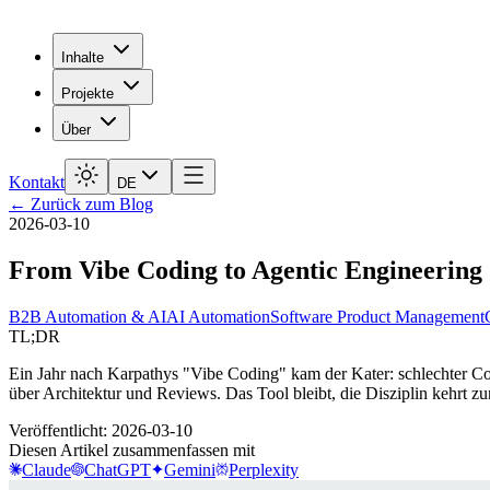
Inhalte
Projekte
Über
Kontakt
DE
←
Zurück zum Blog
2026-03-10
From Vibe
Coding to Agentic Engineering
B2B Automation & AI
AI Automation
Software Product Management
TL;DR
Ein Jahr nach Karpathys "Vibe Coding" kam der Kater: schlechter Cod
über Architektur und Reviews. Das Tool bleibt, die Disziplin kehrt zu
Veröffentlicht
:
2026-03-10
Diesen Artikel zusammenfassen mit
Claude
ChatGPT
Gemini
Perplexity