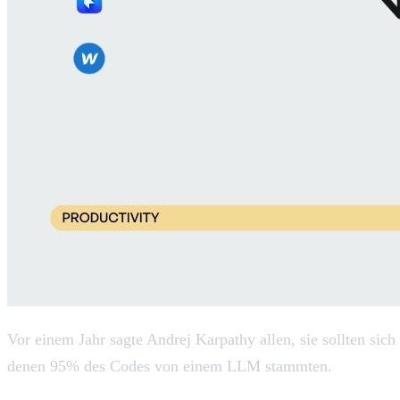
Vor einem Jahr sagte Andrej Karpathy allen, sie sollten si
denen 95% des Codes von einem LLM stammten.