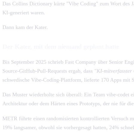
Das Collins Dictionary kürte "Vibe Coding" zum Wort des Jah
KI-generiert waren.
Dann kam der Kater.
Der Kater, mit dem niemand geplant hatte
Bis September 2025 schrieb Fast Company über Senior Engi
Source-GitHub-Pull-Requests ergab, dass
"KI-mitverfasster
schwedische Vibe-Coding-Plattform, lieferte 170 Apps mit S
Das Muster wiederholte sich überall: Ein Team vibe-codet e
Architektur oder dem Härten eines Prototyps, der nie für die
METR führte einen randomisierten kontrollierten Versuch m
19% langsamer, obwohl sie vorhergesagt hatten, 24% schnel